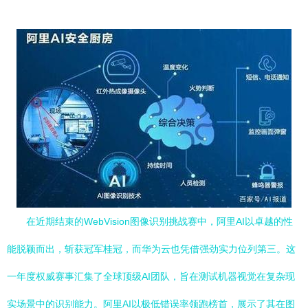
在近期结束的WebVision图像识别挑战赛中，阿里AI以卓越的性
能脱颖而出，斩获冠军桂冠，而华为云也凭借强劲实力位列第三。这
一年度权威赛事汇集了全球顶级AI团队，旨在测试机器视觉在复杂现
实场景中的识别能力。阿里AI以极低错误率领跑榜首，展示了其在图